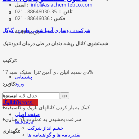
info@asiachemitebco.com
ایمیل :
تلفن :
35-88646030 - 021
فکس :
88646036 - 021
شرکت داروسازی آسیا شیمی طب در گوگل
بازدید: 4049
شستشوی کانال
ریشه دندان در طی درمان اندودنتیک
ترکیب:
دی سدیم اتیلن دی آمین تترا استیک اسید 17%
پشتیبانی
کاربرد:
ورود
♦حذف لایه اسمیر
Neoss
کاتالوگ
♦کمک به باز کردن کانالهای باریک و کلسیفیه
صفحه اصلی
♦سرعت بخشیدن به عملیات پاک سازی
درباره ما
چشم انداز شرکت
نگهداری:
تقدیرنامه ها و گواهینامه ها