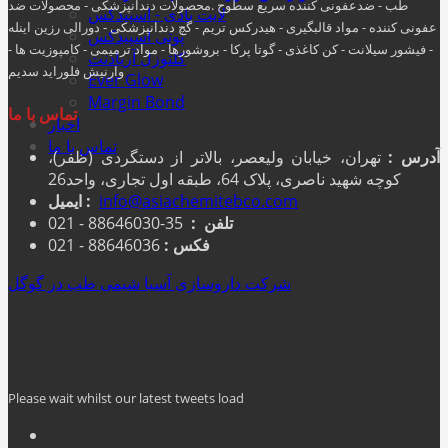
طب - ضدعفونی کننده سریع سطوح .محصولات دندانپزشکی - محصولات ضد
لایت بادی - اسپیدکس
عفونی کننده - مواد قالبگیری - هيدركس تريم - گچ دندانپزشکی - دورالی رزین اینله
پوتی اسپیدکس
- فیشور سیلانت - کن کاغذی - گوتا پرکا - بروشورها - مواد ترمیمی - کامپوزیت ها -
کلتوزل آریادنت
وارنیش فلوراید سدیم
Ever Glow
Margin Bond
تماس با ما
اخبار
تماس با ما
آدرس :
تهران، خیابان ولیعصر، بالاتر از دستگردی (ظفر)،
کوچه شهید ناصری، پلاک 64، طبقه اول تجاری، واحد26
info@asiachemitebco.com
ایمیل :
تلفن :
35-88646030 - 021
فکس :
88646036 - 021
شرکت داروسازی آسیا شیمی طب در گوگل
Please wait whilst our latest tweets load