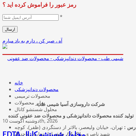
رمز عبور را فراموش کرده اید ؟
*
آه ، صبر کن ، دارم به یاد میارم
خانه
محصولات دندانپزشکی
محصولات ترمیمی
سایر محصولات
شرکت داروسازی آسیا شیمی طب
محلول شستشو کانال
تولید کننده محصولات داندانپزشکی و محصولات ضد عفونی کننده
دوشنبه آگوست 10th, 2026
رس :
تهران، خیابان ولیعصر، بالاتر از دستگردی (ظفر)، کوچه
شهید ناصری، پلاک 64، طبقه اول تجاری، واحد26
EDTA محلول شستشو کانال