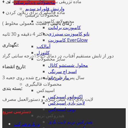
♦ ماده تزریقی برای قالبگیری یک مرحله ای
محصولات دندانپزشکی
وارنيش فلورايد سديم
♦ ماده قالبگیری برای ریلاین کردن
محصولات ترمیمی
محصولات کامپوزیت
( نسبت معمولی مخلوط ) :
زمان بالینی
کامپوزیت برلیانت
نانو کامپوزیت سینرژی
حداکثر 4 دقیقه و 30 ثانیه
کامپوزیت EverGlow
نگهداری:
آمالكپ
کلتوزل
دور از تابش مستقیم آفتاب، در دمای 25-15درجه سانتی گراد
سایر محصولات
محلول شستشو کانال
تاریخ انقضاء:
اسید اچ سرنگی
3 سال پس از تاریخ تولید درج شده روی جعبه
مارجین باند
محصولات قالبگیری
بسته بندی:
اسپیدکس
اکتیواتور اسپیدکس
لایت بادی 120 میلی لیتری و دستورالعمل مصرف
لایت بادی اسپیدکس
پوتی اسپیدکس
دسترسی سریع
هيدروكس تريم
هيدركس تريم لايت بادی
درباره شرکت