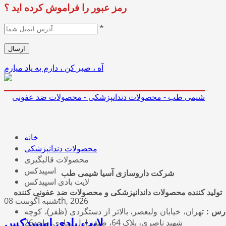
رمز عبور را فراموش کرده اید ؟
*
آه ، صبر کن ، دارم به یاد میارم
خانه
محصولات دندانپزشکی
محصولات قالبگیری
اسپیدکس
شرکت داروسازی آسیا شیمی طب
لایت بادی اسپیدکس
تولید کننده محصولات داندانپزشکی و محصولات ضد عفونی کننده
شنبه آگوست 08th, 2026
رس :
تهران، خیابان ولیعصر، بالاتر از دستگردی (ظفر)، کوچه
شهید ناصری، پلاک 64، طبقه اول تجاری، واحد26
لایت بادی اسپیدکس