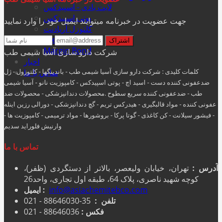
لایت بادی - اسپیدکس
پوتی اسپیدکس
جهت عضویت در خبرنامه میتوایند ایمیل خود را وارد نمایید
کلتوزل آریادنت
Ever Glow
Margin Bond
شرکت دارو سازی آسیا شیمی طب
اخبار
کلمات کلیدی : شرکت دارو سازی آسیا شیمی طب - باندینگها - کلتوزول - ژل
تماس با ما
ضدعفونی کننده دست - اسید اچ - پوتی اسپیدکس - کامپوزیت نانو - آسیا شیمی
طب - ضدعفونی کننده سریع سطوح .محصولات دندانپزشکی - محصولات ضد
عفونی کننده - مواد قالبگیری - هيدركس تريم - گچ دندانپزشکی - دورالی رزین اینله
- فیشور سیلانت - کن کاغذی - گوتا پرکا - بروشورها - مواد ترمیمی - کامپوزیت ها -
وارنیش فلوراید سدیم
تماس با ما
آدرس :
تهران، خیابان ولیعصر، بالاتر از دستگردی (ظفر)،
کوچه شهید ناصری، پلاک 64، طبقه اول تجاری، واحد26
info@asiachemitebco.com
ایمیل :
تلفن :
35-88646030 - 021
فکس :
88646036 - 021