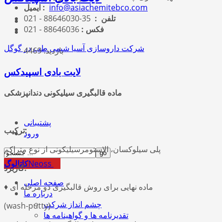
info@asiachemitebco.com
ایمیل :
تلفن :
35-88646030 - 021
فکس :
88646036 - 021
شرکت داروسازی آسیا شیمی طب در گوگل
بازدید: 4469
لایت بادی اسپیدکس
ماده قالبگیری سیلیکونی دندانپزشکی
پشتیبانی
ترکیب:
ورود
پلی سیلوکسان، الاستومرسیلیکونی از نوع متراکم
Neoss
کاتالوگ
کاربرد:
صفحه اصلی
♦ ماده نهایی برای روش قالبگیری دو مرحله ای
درباره ما
چشم انداز شرکت
(wash-putty)
تقدیرنامه ها و گواهینامه ها