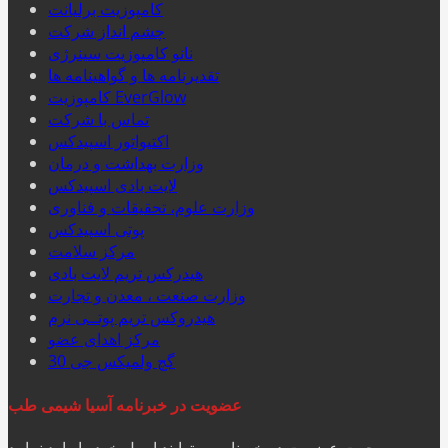
کامپوزیت برلیانت
چشم انداز شرکت
نانو کامپوزیت سینرژی
تقدیرنامه ها و گواهینامه ها
کامپوزیت EverGlow
تماس با شرکت
اکتیواتور اسپیدکس
وزارت بهداشت و درمان
لایت بادی اسپیدکس
وزارت علوم، تحقیقات و فناوری
پوتی اسپیدکس
مرکز سلامت
هيدركس تريم لايت بادی
وزارت صنعت ، معدن و تجارت
هيدروكس تريم پوتــی نرم
مرکز اهدای عضو
گچ ولميكس جی 30
عضویت در خبرنامه آسیا شیمی طب
جهت عضویت در خبرنامه میتوایند ایمیل خود را وارد نمایید