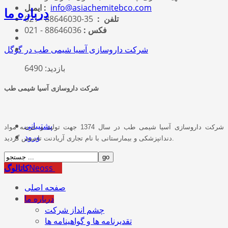
info@asiachemitebco.com
ایمیل :
درباره ما
تلفن :
35-88646030 - 021
فکس :
88646036 - 021
شرکت داروسازی آسیا شیمی طب در گوگل
بازدید: 6490
شرکت داروسازی آسیا شیمی طب
پشتیبانی
شرکت داروسازی آسیا شیمی طب در سال 1374 جهت تولید و عرضه مواد
ورود
دندانپزشکی و بیمارستانی با نام تجاری آریادنت تاسیس گردید.
Neoss
کاتالوگ
صفحه اصلی
درباره ما
چشم انداز شرکت
تقدیرنامه ها و گواهینامه ها