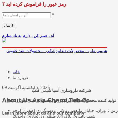
رمز عبور را فراموش کرده اید ؟
*
آه ، صبر کن ، دارم به یاد میارم
خانه
درباره ما
یکشنبه آگوست 09th, 2026
شرکت داروسازی آسیا شیمی طب
About Us Asia Chemi Teb Co
تولید کننده محصولات داندانپزشکی و محصولات ضد عفونی کننده
رس :
تهران، خیابان ولیعصر، بالاتر از دستگردی (ظفر)، کوچه
Learn more about us and our company
شهید ناصری، پلاک 64، طبقه اول تجاری، واحد26