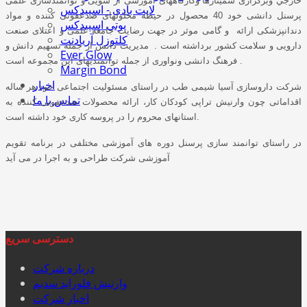
خارجي وبرگزاری سمینارها وکارگاههای اموزشی از سویی و توانمندسازی علمی
لایت بادی - اسپیدکس
پرسنل دانشی خود 40 محصول در حیطه محلولهای ضدعفونی کننده و مواد
پوتی اسپیدکس
دندانپزشکی ارائه و گامی موثر در جهت رضایت جامعه علمی و اعتلای صنعت
کلتوزل آریادنت
دارویی و سلامت کشور برداشته است . مدیریت دانش از جمله تسهیم دانش و
Ever Glow
فرهنگ دانشی ونواوری از جمله توانمندیهای این مجموعه است .
Margin Bond
اخبار
شرکت داروسازی آسیا شیمی طب در راستای مسئولیت اجتماعی خود هر ساله
تماس با ما
اقداماتی چون وارنیش تراپی کودکان کار، ارائه محصولات ضدعفونی کننده به
استانهای محروم را در پروسه کاری خود داشته است.
در راستای توانمند سازی پرسنل دوره های آموزشی مختلفی در برنامه تقویم
آموزشی شرکت طراحی و به اجرا در می آید
دسترسی سریع
درباره شرکت
وارنيش فلورايد سديم
اخبار شرکت