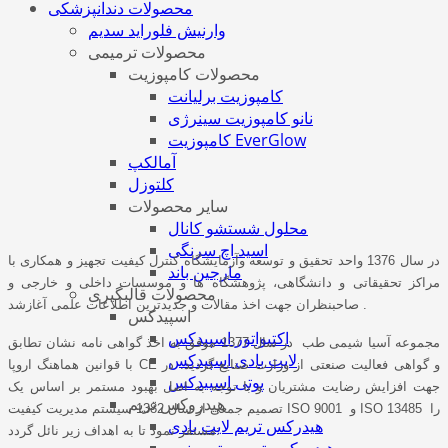
محصولات دندانپزشکی
وارنيش فلورايد سديم
محصولات ترمیمی
محصولات کامپوزیت
کامپوزیت برلیانت
نانو کامپوزیت سینرژی
کامپوزیت EverGlow
آمالكپ
کلتوزل
سایر محصولات
محلول شستشو کانال
اسید اچ سرنگی
در سال 1376 واحد تحقیق و توسعه وآزمایشگاه کنترل کیفیت تجهیز و همکاری با
مارجین باند
مراکز تحقیقاتی و دانشگاهی، پژوهشگاه ها و موسسات داخلی و خارجی و
محصولات قالبگیری
صاحبنظران جهت اخذ مقالات و جدیدترین اطلاعات علمی آغازشد .
اسپیدکس
اکتیواتور اسپیدکس
مجموعه آسیا شیمی طب در سال 1377 موفق به اخذ گواهی نامه نشان تطابق
لایت بادی اسپیدکس
با قوانین هماهنگ اروپا CE و گواهی فعالیت صنعتی از وزارت صنایع گردید. در
پوتی اسپیدکس
جهت افزایش رضایت مشتریان و با توجه به اصل بهبود مستمر بر اساس یک
هيدروكس تريم
تصمیم جمعی از سال 1382 سیستم مدیریت کیفیت ISO 9001 و ISO 13485 را
هيدركس تريم لايت بادی
مستقر نمود تا به اهداف زیر نائل گردد: