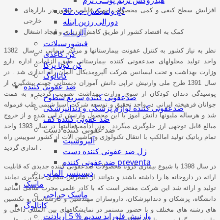
هيدروكس تريم پوتــی نرم
گچ ولميكس جی 30
افزایش سطح کیفی و کمی محصولات جهت قابلیت حضور در بازارهای
دورالی رزين اينله
خارجی
آلژینات
کمک به اقتصاد کشور از طریق کاهش ارزبری و ایجاد اشتغال
فیشورسیلانت
نظر به نیاز کشور به کنترل عفونت بیمارستانها و مراکز درمانی در سال 1382
کن کاغذی
واحد تولید محلولهای ضدعفونی کننده بیمارستانی طبق الزامات اداره دارو
کن گوتا پرکا
وزارت بهداشت و تحت لیسانس شرکت آلپرومدیکال آلمان راه اندازی شد . در
کاتالوگ
سال 1391 طرح ملی وارنیش تراپی دانش آموزان دبستانی جهت پيشگيري از
ضد عفونی کننده
پوسيدگي دندان کودکان از سوی وزارت بهداشت تصویب گردید و به همت
ضدعفونی کننده سریع سطوح
جوانان فرهیخته ایرانی در واحد تحقیق و توسعه شرکت آسیا شیمی طب فرموله
ضدعفونی کننده لوازم پزشکی و دندانپزشکی
شد و هرساله ملیونها دانش اموز با این محصول وارنیش تراپی شده و از خروج
ضد عفونی کننده کف
مبالغ قابل توجهی ارز جلوگیری میگردد . ودر ادامه فعالیتها در سال 1393 واحد
ضد عفونی کننده دست
تمام رباتیک تولید امالکپ با انتقال تکنولوژی و ماشین الات از کشور سوییس راه
آلپروسپت
اندازی گردید .
ژل ضد عفونی کننده دست
ضد عفونی کننده preventa
در سال 1398 با شیوع بیماری کرونا محصولات ضدعفونی کننده جدیدی که قابلیت
ديسپنسر آلمانی
ارائه در داروخانه ها را داشته باشند و بتوانند از گسترش بیماری جلوگیری نمایند
ماسک
تولید و ارائه شد این شرکت مفتخر است که با کادر علمی مجرب شامل اساتید
ماسک جراحی
دانشگاه، پزشکان و دندانپزشکان، داروسازان مهندسین و کارشناسان و تکنسین
کاتالوگ
های رشته های مختلف و با حضور مستمر در نمایشگاههای بین المللی داخلی و
وارنیش فلوراید سدیم % 5 آریادنت