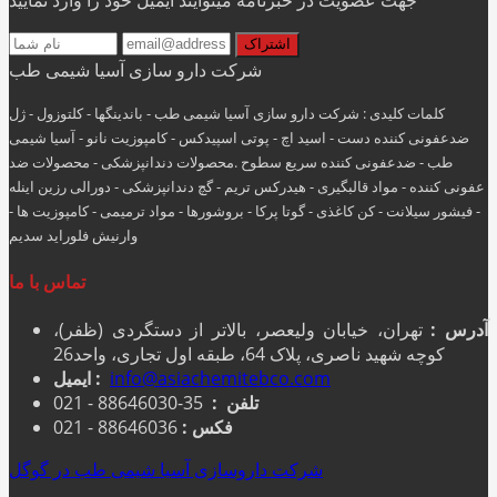
شرکت دارو سازی آسیا شیمی طب
کلمات کلیدی : شرکت دارو سازی آسیا شیمی طب - باندینگها - کلتوزول - ژل
ضدعفونی کننده دست - اسید اچ - پوتی اسپیدکس - کامپوزیت نانو - آسیا شیمی
طب - ضدعفونی کننده سریع سطوح .محصولات دندانپزشکی - محصولات ضد
عفونی کننده - مواد قالبگیری - هيدركس تريم - گچ دندانپزشکی - دورالی رزین اینله
- فیشور سیلانت - کن کاغذی - گوتا پرکا - بروشورها - مواد ترمیمی - کامپوزیت ها -
وارنیش فلوراید سدیم
تماس با ما
آدرس :
تهران، خیابان ولیعصر، بالاتر از دستگردی (ظفر)،
کوچه شهید ناصری، پلاک 64، طبقه اول تجاری، واحد26
info@asiachemitebco.com
ایمیل :
تلفن :
35-88646030 - 021
فکس :
88646036 - 021
شرکت داروسازی آسیا شیمی طب در گوگل